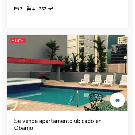
2
3
4
267 m
VENTA
Se vende apartamento ubicado en
Obarrio