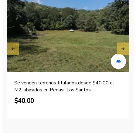
Se venden terrenos titulados desde $40.00 el
Se vende terreno en Altos de Cabuyita –
M2, ubicados en Pedasí, Los Santos
1,986 m² en esquina
$40.00
$15.000.00